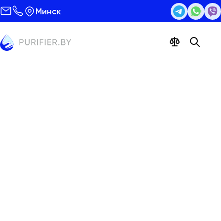
Минск
Сатуратор для бара
Ecomaster WLH2 Firewall Bar
Цена 15825