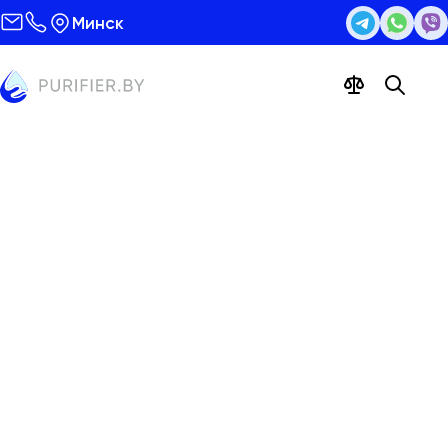
Минск
Пурифайер с чайным
столиком Тиабар LD-AEL-51s
red