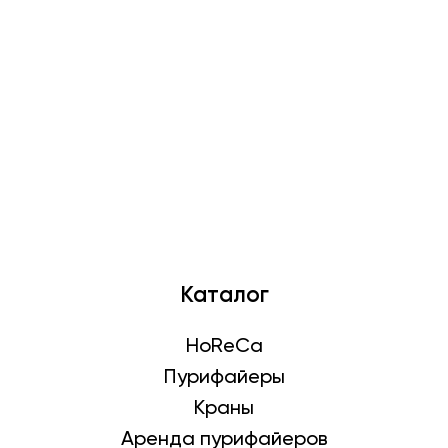
Описание
Характеристики
Доставка
Оплата
Фильтр для воды Гейзер Престиж -М
(осмос с минерал.)
Каталог
HoReCa
Пурифайеры
Краны
Аренда пурифайеров