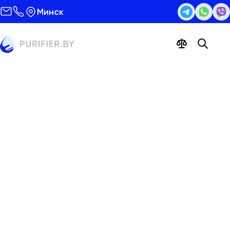
Минск
Система обратного осмоса
Гейзер Престиж М (бак 12 л)
Цена 623